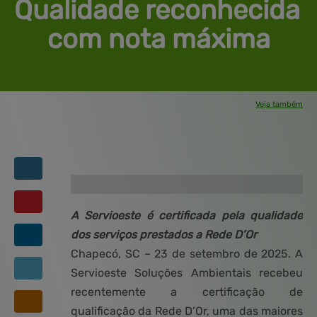
Qualidade reconhecida 
com nota máxima
Veja também
Blog
Central de ajuda
Mapa do site
Soluções
Produtos
Contato
A Servioeste é certificada pela qualidade
dos serviços prestados a Rede D’Or
Chapecó, SC – 23 de setembro de 2025. A
Servioeste Soluções Ambientais recebeu
recentemente a certificação de
qualificação da Rede D’Or, uma das maiores