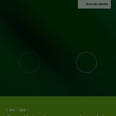
Área do cliente
/
Blog
/
Geral
/