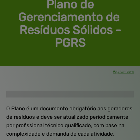
 Plano de 
Gerenciamento de 
Resíduos 
Sólidos -
PGRS
Veja também
Soluções
Produtos
Unidades
Empresa
Contato
Pesquisa de
Satisfação
O Plano é um documento obrigatório aos geradores
de resíduos e deve ser atualizado periodicamente
por profissional técnico qualificado, com base na
complexidade e demanda de cada atividade,