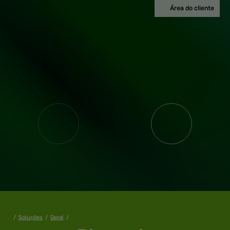
Área do cliente
/
Soluções
/
Geral
/