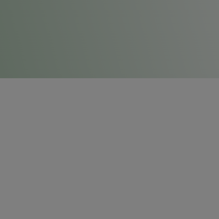
SUMÁRIO
Home
Empresa
Soluções
Contato
Produtos
Trabalhe conosco
Frota
Ouvidoria
Blog
Pesquisa de Satisfação
Unidades
Legislação
MAIS OPÇÕES