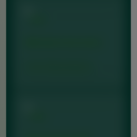
Destruição de documentos
Serviço voltado a empresas que
buscam a destruição segura de…