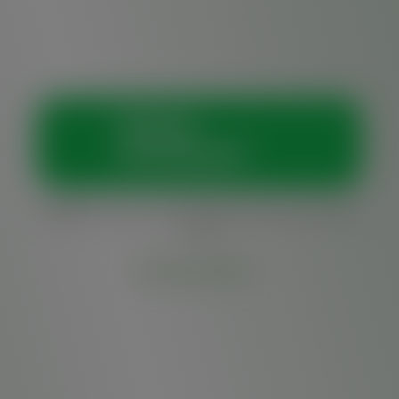
Vamos
conversar?
Horários:
Seg. a sex., das 7h45 às 18h, e sáb., das 8h
às 18h
Outras vias de contato