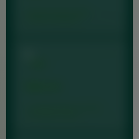
Oferecemos coleta, transporte,
tratamento, destinação e…
Coleta extra
A modalidade destina-se ao público
que não possui contrato…