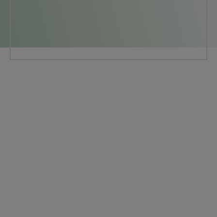
SUMÁRIO
Home
Empresa
Soluções
Contato
Produtos
Trabalhe conosco
Frota
Ouvidoria
Blog
Pesquisa de Satisfação
Unidades
Legislação
MAIS OPÇÕES
Webmail
Mapa do site