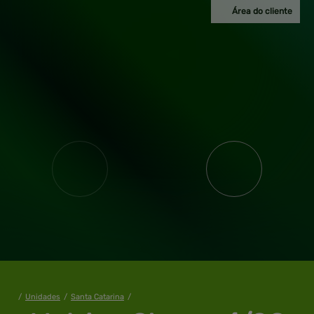
Área do cliente
/
Unidades
/
Santa Catarina
/