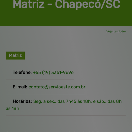
Matriz 
- Chapecó/SC
Veja também
Unidades
Empresa
Contato
Pesquisa de
Satisfação
BingSiteAuth.xml
Feeds
Matriz
Telefone:
+55
(49)
3361-9696
E-mail:
contato@
servioeste.com.br
Horários:
Seg. a sex., das 7h45 às 18h, e sáb., das 8h
às 18h