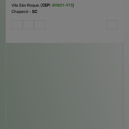
Vila São Roque,
(
CEP:
89801
-
973
)
Chapecó
-
S
anta
C
atarina